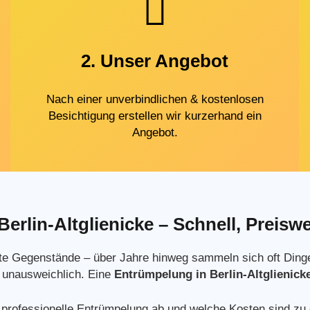
2. Unser Angebot
Nach einer unverbindlichen & kostenlosen
Besichtigung erstellen wir kurzerhand ein
Angebot.
rlin-Altglienicke – Schnell, Preisw
tzte Gegenstände – über Jahre hinweg sammeln sich oft Ding
d unausweichlich. Eine
Entrümpelung in Berlin-Altglienick
 professionelle Entrümpelung ab und welche Kosten sind zu e