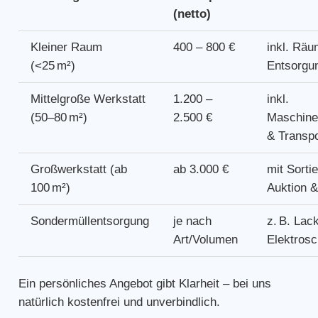
(netto)
Kleiner Raum
400 – 800 €
inkl. Rä
(<25 m²)
Entsorgu
Mittelgroße Werkstatt
1.200 –
inkl.
(50–80 m²)
2.500 €
Maschine
& Transpo
Großwerkstatt (ab
ab 3.000 €
mit Sorti
100 m²)
Auktion &
Sondermüllentsorgung
je nach
z. B. Lac
Art/Volumen
Elektrosc
Ein persönliches Angebot gibt Klarheit – bei uns
natürlich kostenfrei und unverbindlich.