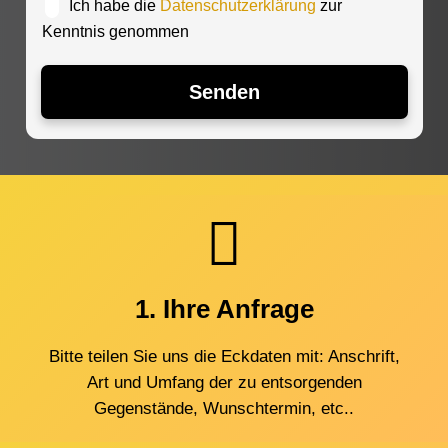
a
D
Ich habe die
Datenschutzerklärung
zur
c
a
Kenntnis genommen
h
t
r
e
i
n
Senden
c
s
h
c
t
h
u
t
z
e
r
k
l
ä
1. Ihre Anfrage
r
u
Bitte teilen Sie uns die Eckdaten mit: Anschrift,
n
Art und Umfang der zu entsorgenden
g
*
Gegenstände, Wunschtermin, etc..