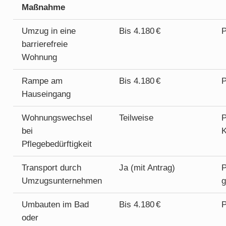
Maßnahme
Umzug in eine
Bis 4.180 €
P
barrierefreie
Wohnung
Rampe am
Bis 4.180 €
P
Hauseingang
Wohnungswechsel
Teilweise
P
bei
K
Pflegebedürftigkeit
Transport durch
Ja (mit Antrag)
P
Umzugsunternehmen
g
Umbauten im Bad
Bis 4.180 €
P
oder