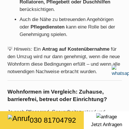
Rollatoren, Pflegebett oder Duschhilfen
berücksichtigen.
Auch die Nähe zu betreuenden Angehörigen
oder
Pflegediensten
kann eine Rolle bei der
Genehmigung spielen.
💡
Hinweis:
Ein
Antrag auf Kostenübernahme
für
den Umzug wird nur dann genehmigt, wenn die neue
Wohnform diese Bedingungen erfüllt – und wenn alle
notwendigen Nachweise erbracht wurden.
Wohnformen im Vergleich: Zuhause,
barrierefrei, betreut oder Einrichtung?
Je nach Pflegegrad, Gesundheitszustand und
030 81704792
familiärer Unterstützung kommen verschiedene
Jetzt Anfragen
Wohnformen infrage. Hier ein Überblick über die