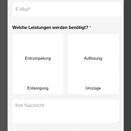
m
a
e
E
e
m
f
-
e
o
M
n
a
*
Welche Leistungen werden benötigt?
*
i
l
*
Entrümpelung
Auflösung
Entsorgung
Umzüge
I
h
r
e
N