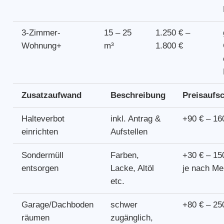
3-Zimmer-
15 – 25
1.250 € –
Wohnung+
m³
1.800 €
Zusatzaufwand
Beschreibung
Preisaufs
Halteverbot
inkl. Antrag &
+90 € – 16
einrichten
Aufstellen
Sondermüll
Farben,
+30 € – 15
entsorgen
Lacke, Altöl
je nach M
etc.
Garage/Dachboden
schwer
+80 € – 25
räumen
zugänglich,